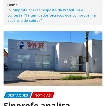
Home
Sinprofe analisa resposta da Prefeitura e
contesta: “Faltam dados técnicos que comprovem a
ausência de sobras”
DESTAQUES
NOTÍCIAS
Sinprofe analisa