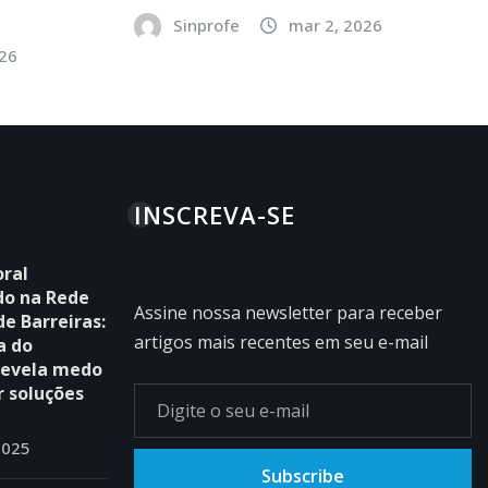
Sinprofe
mar 2, 2026
026
INSCREVA-SE
ral
do na Rede
Assine nossa newsletter para receber
de Barreiras:
artigos mais recentes em seu e-mail
a do
revela medo
r soluções
2025
Subscribe