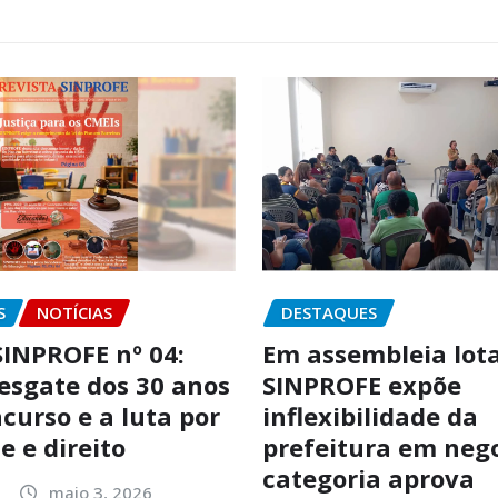
S
NOTÍCIAS
DESTAQUES
SINPROFE nº 04:
Em assembleia lot
resgate dos 30 anos
SINPROFE expõe
ncurso e a luta por
inflexibilidade da
e e direito
prefeitura em neg
categoria aprova
maio 3, 2026