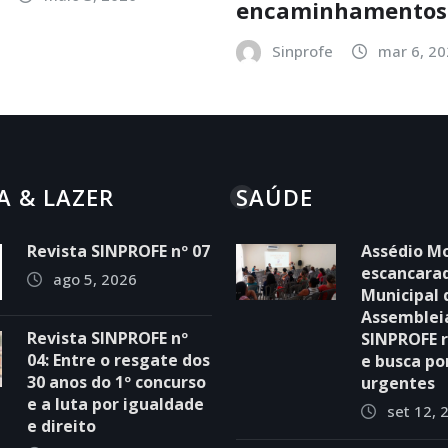
encaminhamentos
Sinprofe
mar 6, 2
A & LAZER
SAÚDE
Revista SINPROFE nº 07
Assédio Mo
escancara
ago 5, 2026
Municipal 
Assemblei
Revista SINPROFE nº
SINPROFE 
04: Entre o resgate dos
e busca po
30 anos do 1º concurso
urgentes
e a luta por igualdade
set 12, 
e direito